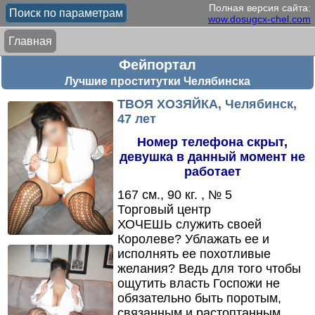
Полная версия сайта:
Поиск по параметрам
wow.dosugcx-chel.com
Главная
Фейпортал
Лучшие проститутки Челябинска
ТВОЯ ХОЗЯЙКА, Челябинск,
47 лет
Номер телефона скрыт,
девушка в данный момент не
работает
167 см., 90 кг. , № 5
Торговый центр
ХОЧЕШЬ служить своей
Королеве? Ублажать ее и
исполнять ее похотливые
желания? Ведь для того чтобы
ощутить власть Госпожи не
обязательно быть поротым,
связанным и растоптанным.