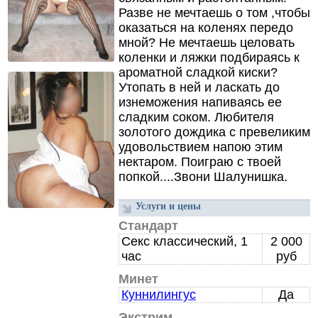
Разве не мечтаешь о том ,
чтобы
оказаться на коленях передо
мной? Не мечтаешь целовать
коленки и ляжки подбираясь к
ароматной сладкой киски?
Утопать в ней и ласкать до
изнеможения напиваясь ее
сладким соком.
Любителя
золотого дождика с превеликим
удовольствием напою этим
нектаром.
Поиграю с твоей
попкой.
.
.
.
Звони Шалунишка.
Услуги и цены
Стандарт
Секс классический, 1
2 000
час
руб
Минет
Куннилингус
Да
Экстрим