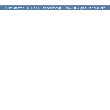
© Фейпортал 2011-2026 - проститутки, шлюхи и инди в Челябинске