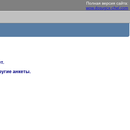
Полная версия сайта:
wow.dosugcx-chel.com
т.
угие анкеты.